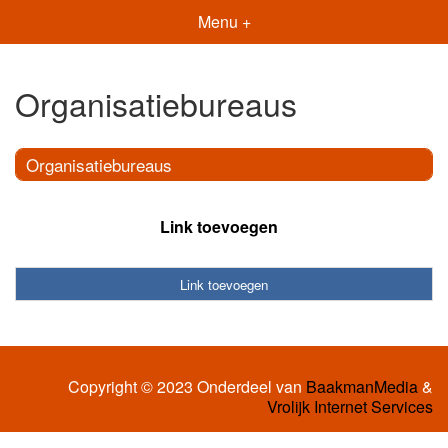
Menu +
Organisatiebureaus
Organisatiebureaus
Link toevoegen
Link toevoegen
Copyright © 2023 Onderdeel van
BaakmanMedia
&
Vrolijk Internet Services