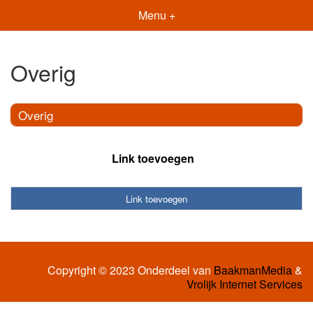
Menu +
Overig
Overig
Link toevoegen
Link toevoegen
Copyright © 2023 Onderdeel van
BaakmanMedia
&
Vrolijk Internet Services